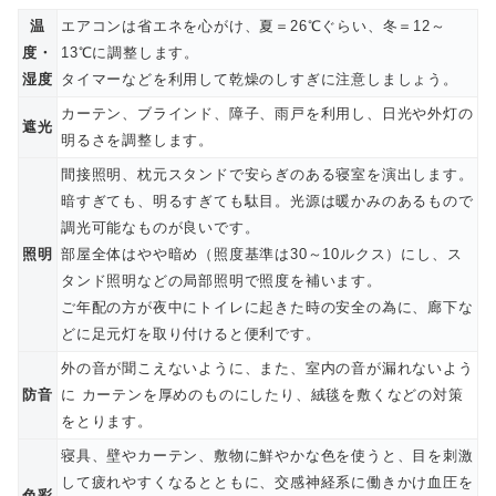
温
エアコンは省エネを心がけ、夏＝26℃ぐらい、冬＝12～
度・
13℃に調整します。
湿度
タイマーなどを利用して乾燥のしすぎに注意しましょう。
カーテン、ブラインド、障子、雨戸を利用し、日光や外灯の
遮光
明るさを調整します。
間接照明、枕元スタンドで安らぎのある寝室を演出します。
暗すぎても、明るすぎても駄目。光源は暖かみのあるもので
調光可能なものが良いです。
照明
部屋全体はやや暗め（照度基準は30～10ルクス）にし、ス
タンド照明などの局部照明で照度を補います。
ご年配の方が夜中にトイレに起きた時の安全の為に、廊下な
どに足元灯を取り付けると便利です。
外の音が聞こえないように、また、室内の音が漏れないよう
防音
に カーテンを厚めのものにしたり、絨毯を敷くなどの対策
をとります。
寝具、壁やカーテン、敷物に鮮やかな色を使うと、目を刺激
して疲れやすくなるとともに、交感神経系に働きかけ血圧を
色彩