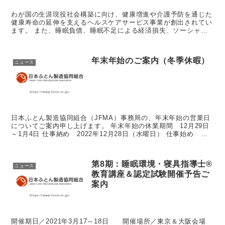
わが国の生涯現役社会構築に向け、健康増進や介護予防を通じた
健康寿命の延伸を支えるヘルスケアサービス事業が創出されてい
ます。 また、睡眠負債、睡眠不足による経済損失、ソーシャル
ジェットラグ等が取り上げられ、睡眠と健康への関心度を通り越
して大き...
年末年始のご案内（冬季休暇）
ニュース
日本ふとん製造協同組合（JFMA）事務局の、年末年始の営業日
についてご案内申し上げます。 年末年始の休業期間 12月29日
～1月4日 仕事納め 2022年12月28日（水曜日） 仕事始め
2023年1月5日（木曜日） 但し、2023年...
第8期：睡眠環境・寝具指導士®
ニュース
教育講座＆認定試験開催予告ご
案内
開催期日／2021年3月17～18日 開催場所／東京＆大阪会場