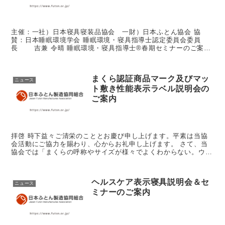
主催：一社）日本寝具寝装品協会 一財）日本ふとん協会 協
賛：日本睡眠環境学会 睡眠環境・寝具指導士認定委員会委員
長 吉兼 令晴 睡眠環境・寝具指導士®春期セミナーのご案内
～ 睡眠と寝具をもっと知ろう！ 寝具業界がこれから実践すべ
き...
まくら認証商品マーク及びマッ
ニュース
ト敷き性能表示ラベル説明会の
ご案内
拝啓 時下益々ご清栄のこととお慶び申し上げます。平素は当協
会活動にご協力を賜わり、心からお礼申し上げます。 さて、当
協会では「まくらの呼称やサイズが様々でよくわからない。ウレ
タン敷きの硬さや体圧分散表記、耐久性、寝返り性等の判断基準
が不明...
ヘルスケア表示寝具説明会＆セ
ニュース
ミナーのご案内